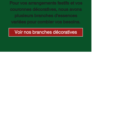
Pour vos arrangements festifs et vos
couronnes décoratives, nous avons
plusieurs branches d'essences
variées pour combler vos besoins.
Voir nos branches décoratives
Adresse du kiosque
​Marché Jean-Talon de
Montréal